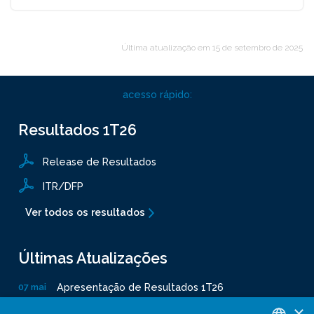
Última atualização em
15 de setembro de 2025
acesso rápido:
Resultados
1T26
Release de Resultados
ITR/DFP
Ver todos os resultados
Últimas Atualizações
Apresentação de Resultados 1T26
07 mai
Declaração de verificação - Protocolo GHG
15 abr
×