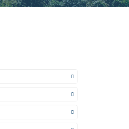


