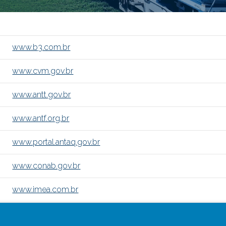
www.b3.com.br
www.cvm.gov.br
www.antt.gov.br
www.antf.org.br
www.portal.antaq.gov.br
www.conab.gov.br
www.imea.com.br