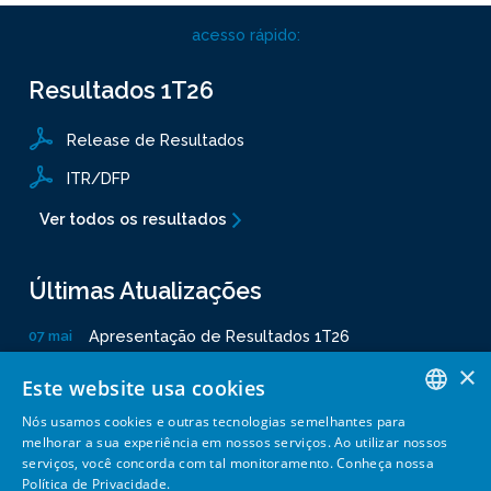
acesso rápido:
Resultados
1T26
Release de Resultados
ITR/DFP
Ver todos os resultados
Últimas Atualizações
Apresentação de Resultados 1T26
07 mai
Declaração de verificação - Protocolo GHG
15 abr
×
Este website usa cookies
Demonstrações Financeiras 1T26
31 mar
Nós usamos cookies e outras tecnologias semelhantes para
Relatório de Sustentabilidade 2025 - Central de Indicadores
04 mar
PORTUGUESE
melhorar a sua experiência em nossos serviços. Ao utilizar nossos
Relatório de Sustentabilidade 2025
04 mar
serviços, você concorda com tal monitoramento. Conheça nossa
ENGLISH
Política de Privacidade.